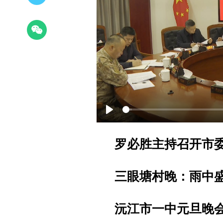
Play
罗必胜主持召开市委
三眼塘村晚：雨中
沅江
市一中元旦晚