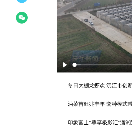
Play
冬日大棚龙虾欢 沅江市创
油菜苗旺兆丰年 套种模式
印象富士“尊享极影汇”潇