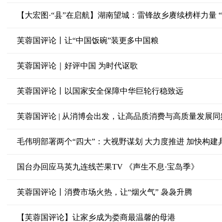
【大宏图·“县”在启航】湖南望城：雷锋故乡赓续榜样力量 
芙蓉国评论丨让“中国饭碗”装更多中国粮
芙蓉国评论｜好评中国 为时代讴歌
芙蓉国评论丨以国家安全保障中华巨轮行稳致远
芙蓉国评论 | 从消博会出发，让高品质消费与高质量发展同
毛伟明部署两个“四大”：大视野谋划 大力度推进 加快构
国台办回应马英九连线芒果TV 《声生不息·宝岛季》
芙蓉国评论丨消费市场火热，让“烟火气” 袅袅升腾
【芙蓉国评论】让家乡成为娄商最温馨的母港