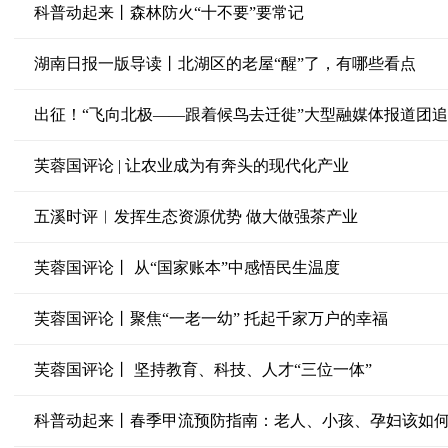
科普动起来丨森林防火“十不要”要常记
湖南日报一版导读丨北湖区的老屋“醒”了，有哪些看点
出征！“飞向北极——跟着候鸟去迁徙”大型融媒体报道团追
芙蓉国评论 | 让农业成为有奔头的现代化产业
五溪时评︱发挥生态资源优势 做大做强茶产业
芙蓉国评论丨 从“国家账本”中感悟民生温度
芙蓉国评论丨聚焦“一老一幼” 托起千家万户的幸福
芙蓉国评论丨 坚持教育、科技、人才“三位一体”
科普动起来丨春季甲流预防指南：老人、小孩、孕妇该如