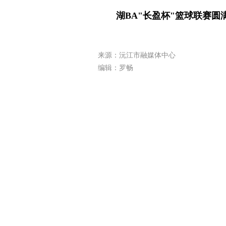
湖BA
"
长盈杯
"
篮球联赛圆
来源：沅江市融媒体中心
编辑：罗畅