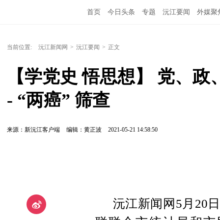
首页
今日头条
专题
沅江要闻
外媒聚
当前位置:
沅江新闻网
>
沅江要闻
>
正文
【学党史 悟思想】 党、政
- “两癌” 筛查
来源：新沅江客户端
编辑：黄正波
2021-05-21 14:58:50
沅江新闻网5月20