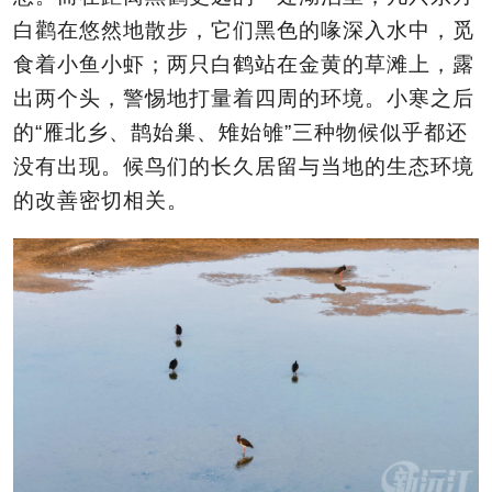
白鹳在悠然地散步，它们黑色的喙深入水中，觅
食着小鱼小虾；两只白鹤站在金黄的草滩上，露
出两个头，警惕地打量着四周的环境。小寒之后
的“雁北乡、鹊始巢、雉始雊”三种物候似乎都还
没有出现。候鸟们的长久居留与当地的生态环境
的改善密切相关。