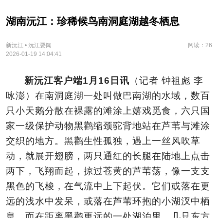
湖南沅江：珍稀候鸟南洞庭湖越冬栖息
新沅江 • 沅江要闻
阅读：26
2026-01-19 14:04:41
新沅江客户端1月16日讯
（记者 钟祖彪 李
咏澎）在南洞庭湖一处叫做巴南湖的水域，数百
只小天鹅分散在裸露的滩涂上嬉戏觅食，六只国
家一级保护动物黑鹳缩颈驼背地站在芦苇与滩涂
交织的地方。黑鹳生性孤独，遇上一丝风吹草
动，就展开翅膀，两只通红的长腿在陆地上点击
两下，飞翔而起，掠过苍黄的芦苇荡，像一支支
黑色的飞梭，在气流中上下起伏。它们或落在更
远的浅水中发呆，或落在芦苇环抱的小湖汊中栖
息。而在距离黑鹳更远的一处湖泊里，几只东方